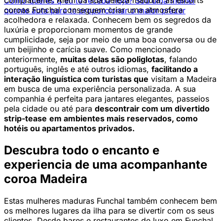
complacente. Além da sua beleza madura, as escorts
Como queres q eu te receba hoje? Sou uma mulher
coroas Funchal conseguem criar uma atmosfera
quente apta para te proporcionar o maior prazer
acolhedora e relaxada. Conhecem bem os segredos da
luxúria e proporcionam momentos de grande
cumplicidade, seja por meio de uma boa conversa ou de
um beijinho e carícia suave. Como mencionado
anteriormente,
muitas delas são poliglotas
, falando
português, inglês e até outros idiomas,
facilitando a
interação linguística com turistas que
visitam a Madeira
em busca de uma experiência personalizada. A sua
companhia é perfeita para jantares elegantes, passeios
pela cidade ou até para
descontrair com um divertido
strip-tease
em ambientes mais reservados, como
hotéis ou apartamentos privados.
Descubra todo o encanto e
experiencia de uma acompanhante
coroa Madeira
Estas mulheres maduras Funchal também conhecem bem
os melhores lugares da ilha para se divertir com os seus
clientes. Desde bares e restaurantes de luxo em Funchal