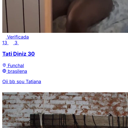
Verificada
13
3
Tati Diniz
30
Funchal
brasilena
Oii bb sou Tatiana