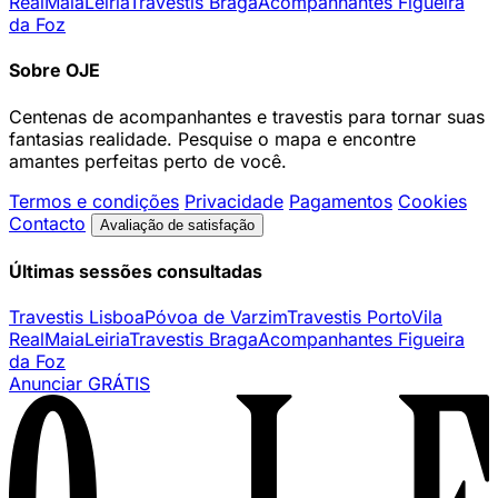
Real
Maia
Leiria
Travestis Braga
Acompanhantes Figueira
da Foz
Sobre OJE
Centenas de acompanhantes e travestis para tornar suas
fantasias realidade. Pesquise o mapa e encontre
amantes perfeitas perto de você.
Termos e condições
Privacidade
Pagamentos
Cookies
Contacto
Avaliação de satisfação
Últimas sessões consultadas
Travestis Lisboa
Póvoa de Varzim
Travestis Porto
Vila
Real
Maia
Leiria
Travestis Braga
Acompanhantes Figueira
da Foz
Anunciar GRÁTIS